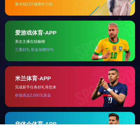
CNC车铣加工
CNC磨销加工
慢走丝加工
表面处理
零部件组装
生产设备
检测设备
星空体育·(中国)官方网站-登录入口 版权所有 2018-2022 网站
备案号：
粤ICP备15073529号
Powered by
领航互联
?2018-2026
电话咨询
产品中心
在线询价
QQ客服