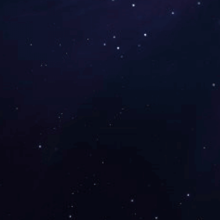
CNC车铣加工件
关于我们
公司简介
企业文化
管理体系
联系我们
产品中心
CNC车铣加工
CNC磨销加工
慢走丝加工
表面处理
零部件组装
生产设备
检测设备