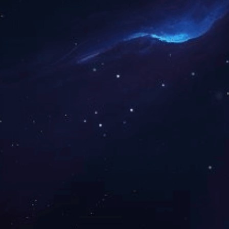
走心机加工车间
精密数控磨床车间
外圆磨床车间
关于我们
公司简介
企业文化
管理体系
联系我们
产品中心