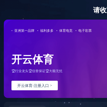
您好，我们是多品种，高精度的精密零件加工源头
0769-83798939
广东省东莞市横沥镇
julia@zhuohang.com
8:00-17:30
星空体育·(中国)官方网站-登录入口
关于我们
公司简介
企业文化
管理体系
联系我们
产品中心
全部
CNC车铣加工
CNC磨销加工
慢走丝加工
表面处理
生产设备
检测设备