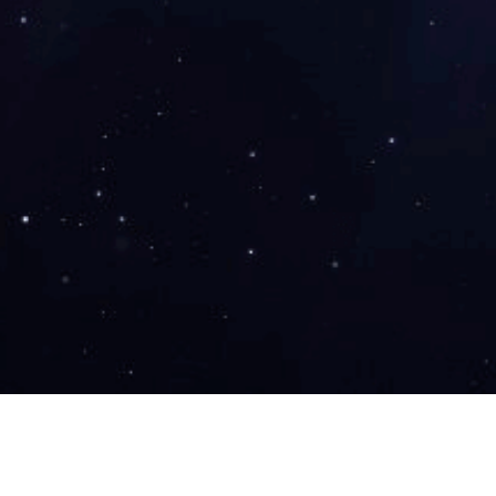
CNC车铣加工
CNC磨销加工
慢走丝加工
表面处理
零部件组装
生产设备
检测设备
星空体育·(中国)官方网站-登录入口 版权所有 2018-2022 网站
Powered by
领航互联
?2018-2026
电话咨询
产品中心
在线询价
QQ客服