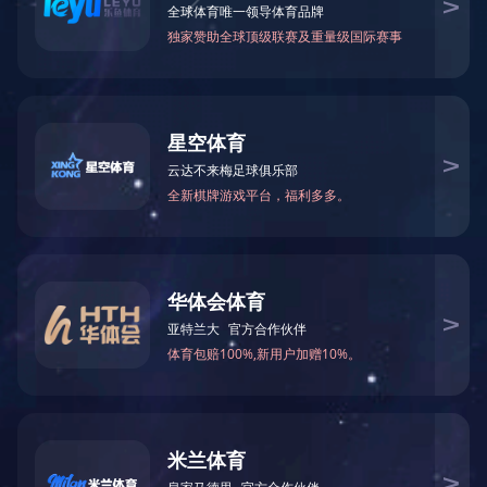
生产设备
检测设备
管理体系
新闻资讯
全部
行业资讯
公司新闻
联系我们
EN
星空体育·(中国)官方网站-登录入口
生产设备
五轴联动及五轴车铣复合加工精密复杂结
构零部件厂家
2023-07-26 23:33:17
1758
卓航精密科技东莞工厂已配备日本进口五轴联动CNC加工中